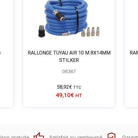
G
RALLONGE TUYAU AIR 10 M 8X14MM
RA
STILKER
06367
58,92
€
TTC
49,10
€
HT
ison gratuite
Satisfait ou remboursé
Garant