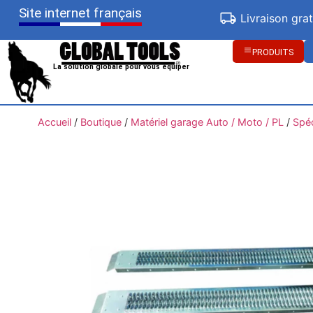
Site internet français
Livraison gra
PRODUITS
La solution globale pour vous équiper
Accueil
/
Boutique
/
Matériel garage Auto / Moto / PL
/
Spé