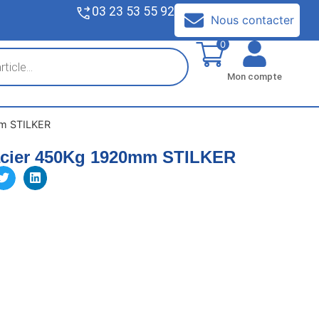
03 23 53 55 92
V
Nous contacter
0
Mon compte
mm STILKER
acier 450Kg 1920mm STILKER