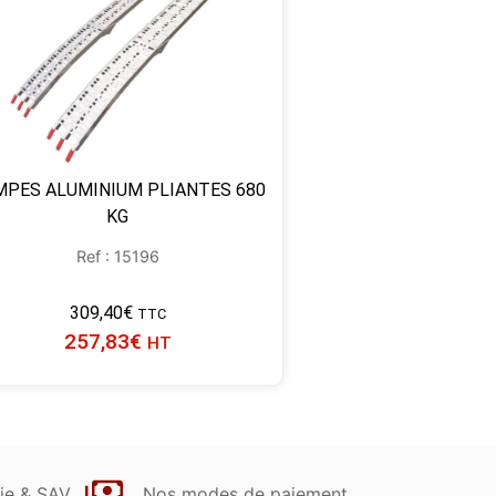
MPES ALUMINIUM PLIANTES 680
KG
Ref : 15196
309,40
€
TTC
257,83
€
HT
ie & SAV
Nos modes de paiement