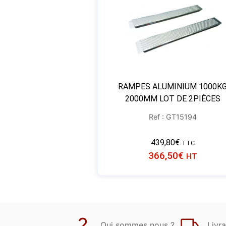
RAMPES ALUMINIUM 1000K
2000MM LOT DE 2PIÈCES
Ref : GT15194
439,80
€
TTC
366,50
€
HT
Qui sommes nous ?
Livra