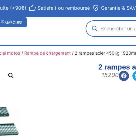
tuite (>90€)
Satisfait ou remboursé
Garantie & SA
MARQUES
cial motos
/
Rampe de chargement
/
2 rampes acier 450Kg 1920
2 rampes 
15200