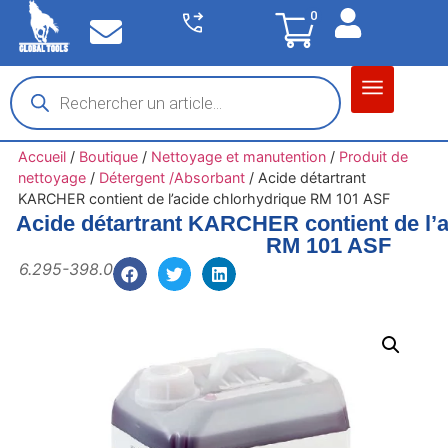
0
Matériel garage
Auto / Moto / PL
Chantier BTP
Accueil
/
Boutique
/
Nettoyage et manutention
/
Produit de
nettoyage
/
Détergent /Absorbant
/
Acide détartrant
KARCHER contient de l’acide chlorhydrique RM 101 ASF
Acide détartrant KARCHER contient de l’a
RM 101 ASF
6.295-398.0