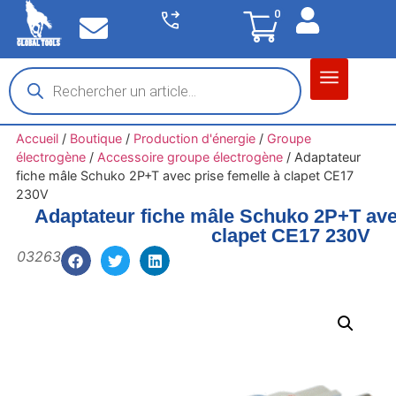
0
Matériel garage
Auto / Moto / PL
Chantier BTP
Accueil
/
Boutique
/
Production d'énergie
/
Groupe
électrogène
/
Accessoire groupe électrogène
/
Adaptateur
fiche mâle Schuko 2P+T avec prise femelle à clapet CE17
230V
Adaptateur fiche mâle Schuko 2P+T avec
clapet CE17 230V
03263