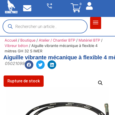
0
Matériel garage
Auto / Moto / PL
Chantier BTP
Accueil
/
Boutique
/
Atelier / Chantier BTP
/
Matériel BTP
/
Vibreur béton
/
Aiguille vibrante mécanique à flexible 4
mètres GH 32 S IMER
Aiguille vibrante mécanique à flexible 4 
05021099
Rupture de stock