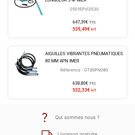
LONGUEUR 3 M IMER
0501EPVI2530
647,39
€
TTC
539,49
€
HT
AIGUILLES VIBRANTES PNEUMATIQUES
80 MM APN IMER
Réference : GT85PN080
638,80
€
TTC
532,33
€
HT
Qui sommes nous ?
Livraison gratuite