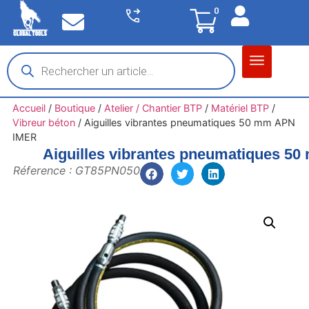
0
Matériel garage
Auto / Moto / PL
Chantier BTP
Accueil
/
Boutique
/
Atelier / Chantier BTP
/
Matériel BTP
/
Vibreur béton
/
Aiguilles vibrantes pneumatiques 50 mm APN
IMER
Aiguilles vibrantes pneumatiques 
Réference : GT85PN050