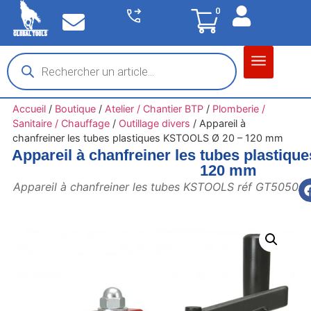
0
Matériel garage
Auto / Moto / PL
Chantier BTP
Accueil
/
Boutique
/
Atelier / Chantier BTP
/
Plomberie /
Sanitaire / Chauffage
/
Outillage divers
/
Appareil à
chanfreiner les tubes plastiques KSTOOLS Ø 20 – 120 mm
Appareil à chanfreiner les tubes plastiq
120 mm
Appareil à chanfreiner les tubes KSTOOLS réf GT5050