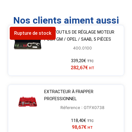
Nos clients aiment aussi
JEU D’OUTILS DE RÉGLAGE MOTEUR
Rupture de stock
POUR GM / OPEL / SAAB, 5 PIÈCES
400.0100
339,20
€
TTC
282,67
€
HT
EXTRACTEUR À FRAPPER
PROFESSIONNEL
Réference : GTFX0738
118,40
€
TTC
98,67
€
HT