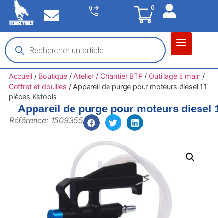
0
Matériel garage
Auto / Moto / PL
Chantier BTP
Accueil
/
Boutique
/
Atelier / Chantier BTP
/
Outillage à main
/
Coffret et douilles
/
Appareil de purge pour moteurs diesel 11
pièces Kstools
Appareil de purge pour moteurs diesel 
Référence: 1509355