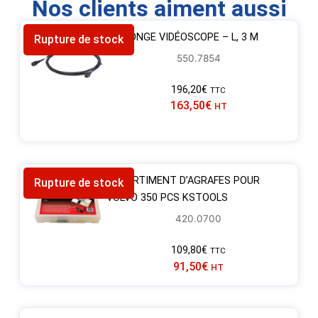
Nos clients aiment aussi
RALLONGE VIDÉOSCOPE – L, 3 M
Rupture de stock
550.7854
196,20
€
TTC
163,50
€
HT
ASSORTIMENT D’AGRAFES POUR
Rupture de stock
VOLVO 350 PCS KSTOOLS
420.0700
109,80
€
TTC
91,50
€
HT