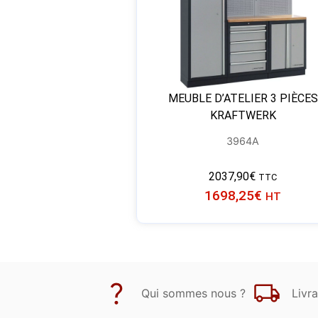
MEUBLE D’ATELIER 3 PIÈCES
KRAFTWERK
3964A
2037,90
€
TTC
1698,25
€
HT
Qui sommes nous ?
Livra