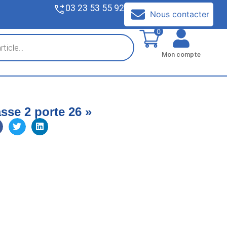
03 23 53 55 92
V
Nous contacter
0
Mon compte
sse 2 porte 26 »