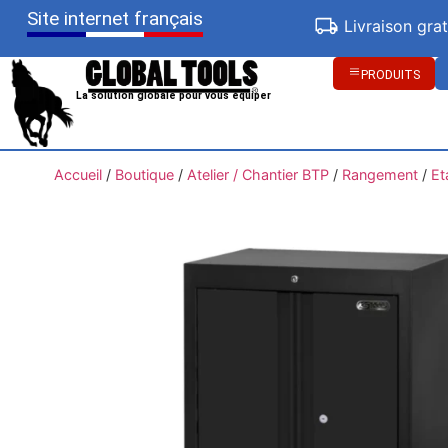
Site internet français
Livraison gra
PRODUITS
La solution globale pour vous équiper
Accueil
/
Boutique
/
Atelier / Chantier BTP
/
Rangement
/
Et