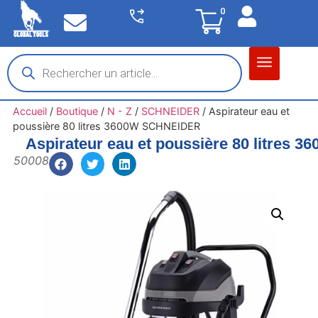
0
Matériel garage
Auto / Moto / PL
Chantier BTP
Accueil
/
Boutique
/
N - Z
/
SCHNEIDER
/
Aspirateur eau et
poussière 80 litres 3600W SCHNEIDER
Aspirateur eau et poussière 80 litres
50008