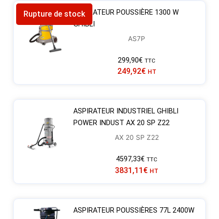
ASPIRATEUR POUSSIÈRE 1300 W
Rupture de stock
GHIBLI
AS7P
299,90
€
TTC
249,92
€
HT
ASPIRATEUR INDUSTRIEL GHIBLI
POWER INDUST AX 20 SP Z22
AX 20 SP Z22
4597,33
€
TTC
3831,11
€
HT
ASPIRATEUR POUSSIÈRES 77L 2400W