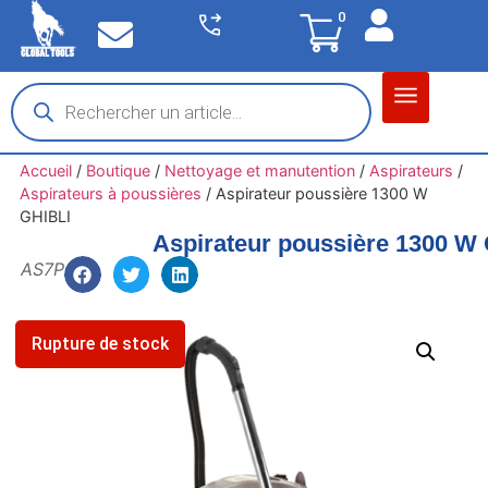
0
Matériel garage
Auto / Moto / PL
Chantier BTP
Accueil
/
Boutique
/
Nettoyage et manutention
/
Aspirateurs
/
Aspirateurs à poussières
/
Aspirateur poussière 1300 W
GHIBLI
Aspirateur poussière 1300 W
AS7P
Rupture de stock