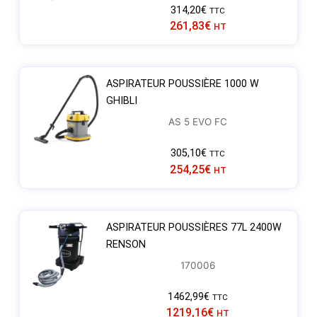
314,20
€
TTC
261,83
€
HT
ASPIRATEUR POUSSIÈRE 1000 W
GHIBLI
AS 5 EVO FC
305,10
€
TTC
254,25
€
HT
ASPIRATEUR POUSSIÈRES 77L 2400W
RENSON
170006
1462,99
€
TTC
1219,16
€
HT