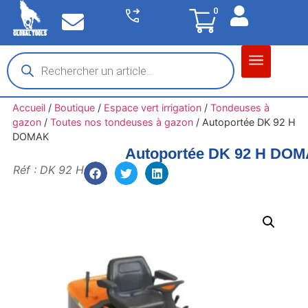
0
Matériel garage
Auto / Moto / PL
Chantier BTP
Accueil
/
Boutique
/
Espace vert irrigation
/
Tondeuses à
gazon
/
Toutes nos tondeuses à gazon
/
Autoportée DK 92 H
DOMAK
Autoportée DK 92 H DO
Réf : DK 92 H