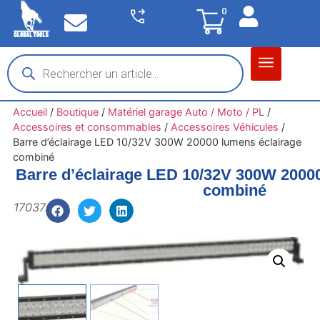
0
Matériel garage
Auto / Moto / PL
Chantier BTP
Accueil
/
Boutique
/
Matériel garage Auto / Moto / PL
/
Accessoires et consommables
/
Accessoires Véhicules
/
Barre d’éclairage LED 10/32V 300W 20000 lumens éclairage
combiné
Barre d’éclairage LED 10/32V 300W 2000
combiné
17037