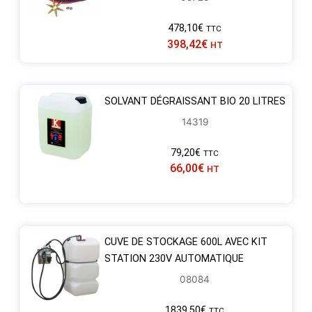
478,10
€
TTC
398,42
€
HT
SOLVANT DÉGRAISSANT BIO 20 LITRES
14319
79,20
€
TTC
66,00
€
HT
CUVE DE STOCKAGE 600L AVEC KIT
STATION 230V AUTOMATIQUE
08084
1839,50
€
TTC