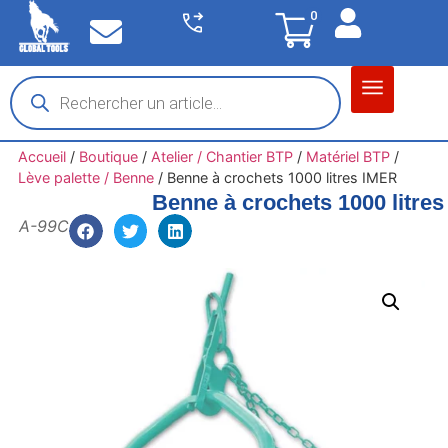
0
Matériel garage
Auto / Moto / PL
Chantier BTP
Accueil
/
Boutique
/
Atelier / Chantier BTP
/
Matériel BTP
/
Lève palette / Benne
/
Benne à crochets 1000 litres IMER
Benne à crochets 1000 litre
A-99C