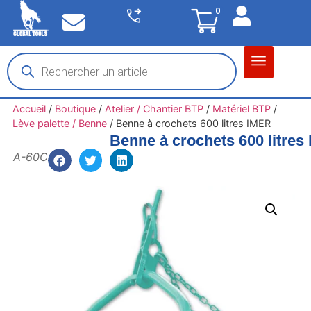
0
Matériel garage
Auto / Moto / PL
Chantier BTP
Accueil
/
Boutique
/
Atelier / Chantier BTP
/
Matériel BTP
/
Lève palette / Benne
/
Benne à crochets 600 litres IMER
Benne à crochets 600 litres
A-60C