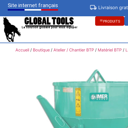
Site internet français
Livraison gra
PRODUITS
La solution globale pour vous équiper
Accueil
/
Boutique
/
Atelier / Chantier BTP
/
Matériel BTP
/
L