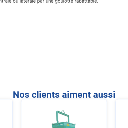
ntrale ou latérale par une goulotte rabattable.
Nos clients aiment aussi