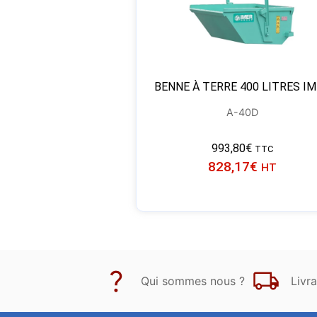
BENNE À TERRE 400 LITRES I
A-40D
993,80
€
TTC
828,17
€
HT
Qui sommes nous ?
Livra