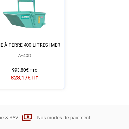
E À TERRE 400 LITRES IMER
A-40D
993,80
€
TTC
828,17
€
HT
ie & SAV
Nos modes de paiement