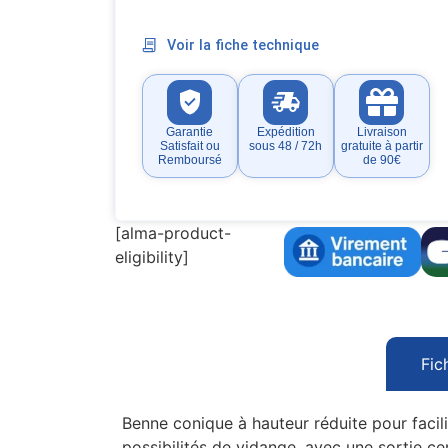
Voir la fiche technique
Garantie
Expédition
Livraison
Satisfait ou
sous 48 / 72h
gratuite à partir
Remboursé
de 90€
[alma-product-
eligibility]
Fic
Benne conique à hauteur réduite pour facilit
possibilités de vidange, avec une sortie ce