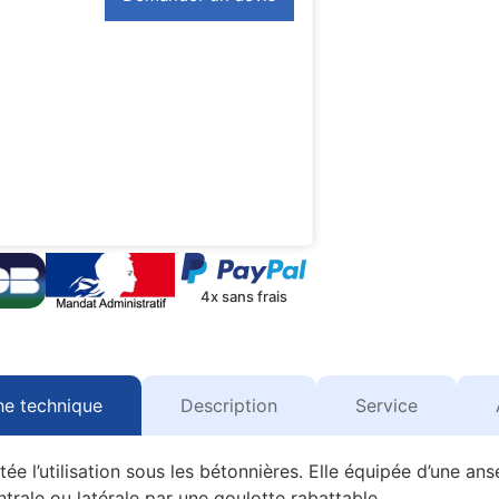
4x sans frais
he technique
Description
Service
ée l’utilisation sous les bétonnières. Elle équipée d’une an
ntrale ou latérale par une goulotte rabattable.