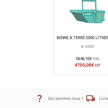
BENNE À TERRE 2000 LITRE
A-200D
5646,10
€
TTC
4705,08
€
HT
Qui sommes nous ?
Livra