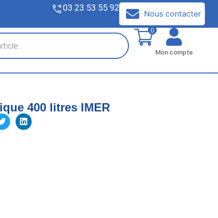
03 23 53 55 92
V
Nous contacter
0
Mon compte
que 400 litres IMER