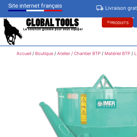
Site internet français
Livraison gra
PRODUITS
La solution globale pour vous équiper
Accueil
/
Boutique
/
Atelier / Chantier BTP
/
Matériel BTP
/
L