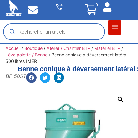
0
Matériel garage
Auto / Moto / PL
Chantier BTP
Accueil
/
Boutique
/
Atelier / Chantier BTP
/
Matériel BTP
/
Lève palette / Benne
/
Benne conique à déversement latéral
500 litres IMER
Benne conique à déversement latéral 
BF-50ST