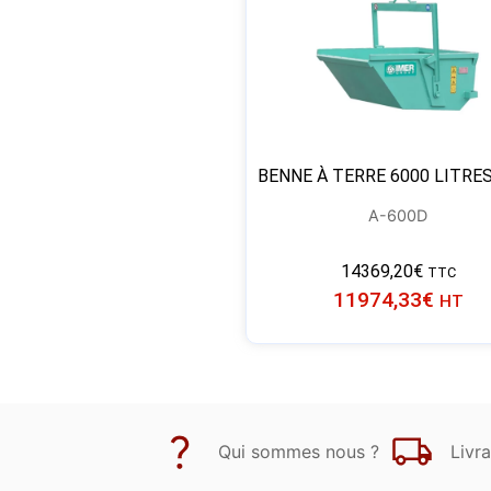
BENNE À TERRE 6000 LITRE
A-600D
14369,20
€
TTC
11974,33
€
HT
Qui sommes nous ?
Livra