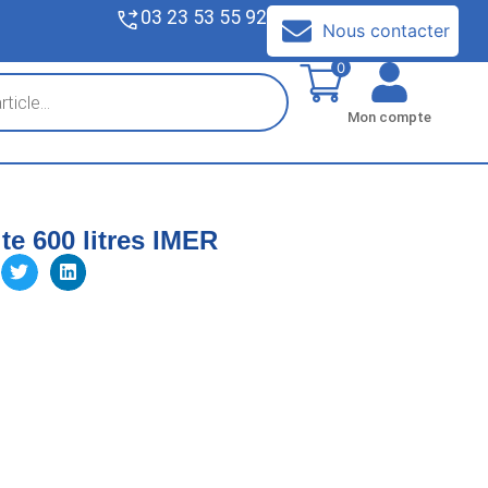
03 23 53 55 92
V
Nous contacter
0
Mon compte
te 600 litres IMER