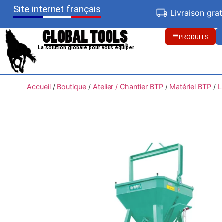
Site internet français
Livraison gra
PRODUITS
La solution globale pour vous équiper
Accueil
/
Boutique
/
Atelier / Chantier BTP
/
Matériel BTP
/
L