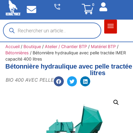
0
Matériel garage
Auto / Moto / PL
Chantier BTP
Accueil
/
Boutique
/
Atelier / Chantier BTP
/
Matériel BTP
/
Bétonnières
/
Bétonnière hydraulique avec pelle tractée IMER
capacité 400 litres
Bétonnière hydraulique avec pelle tracté
litres
BIO 400 AVEC PELLE