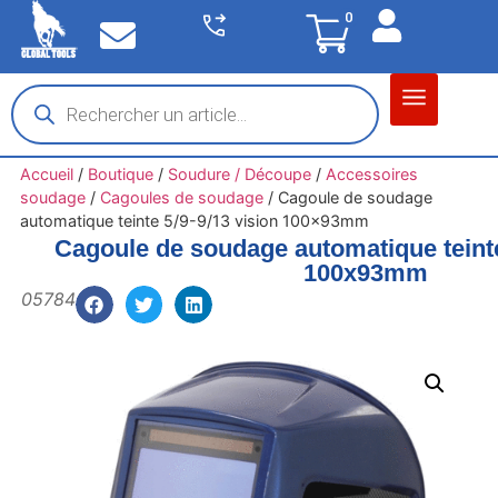
0
Matériel garage
Auto / Moto / PL
Chantier BTP
Accueil
/
Boutique
/
Soudure / Découpe
/
Accessoires
soudage
/
Cagoules de soudage
/
Cagoule de soudage
automatique teinte 5/9-9/13 vision 100x93mm
Cagoule de soudage automatique teinte
100x93mm
05784