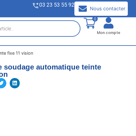
03 23 53 55 92
V
Nous contacter
0
Mon compte
e fixe 11 vision
 soudage automatique teinte
ion