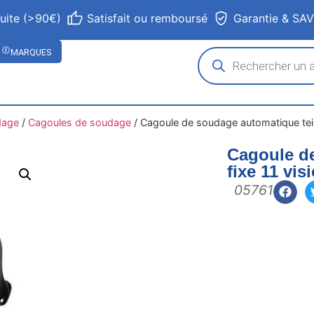
tuite (>90€)
Satisfait ou remboursé
Garantie & SA
MARQUES
dage
/
Cagoules de soudage
/
Cagoule de soudage automatique teint
Cagoule de
fixe 11 vis
05761