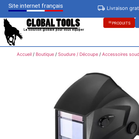
Site internet français
Livraison gra
PRODUITS
La solution globale pour vous équiper
Accueil
/
Boutique
/
Soudure / Découpe
/
Accessoires sou