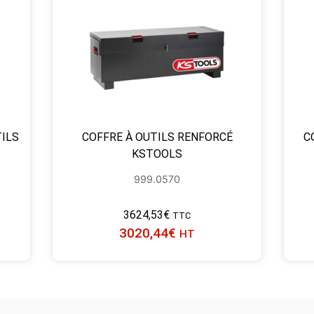
ILS
COFFRE À OUTILS RENFORCÉ
C
KSTOOLS
999.0570
3624,53
€
TTC
3020,44
€
HT