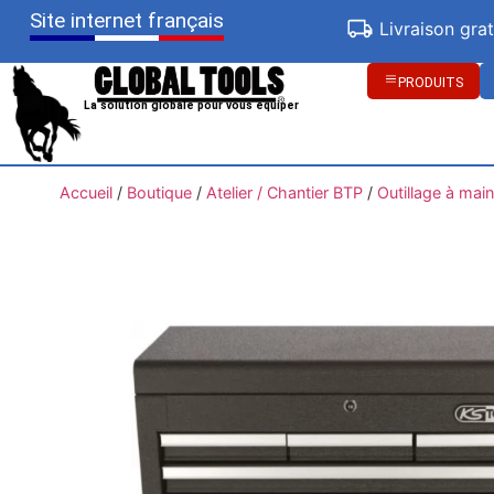
Site internet français
Livraison gra
PRODUITS
La solution globale pour vous équiper
Accueil
/
Boutique
/
Atelier / Chantier BTP
/
Outillage à main