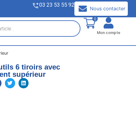
03 23 53 55 92
V
Nous contacter
0
Mon compte
rieur
tils 6 tiroirs avec
ent supérieur