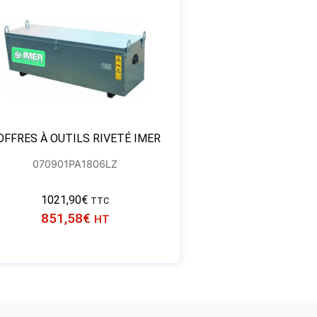
OFFRES À OUTILS RIVETÉ IMER
070901PA1806LZ
1021,90
€
TTC
851,58
€
HT