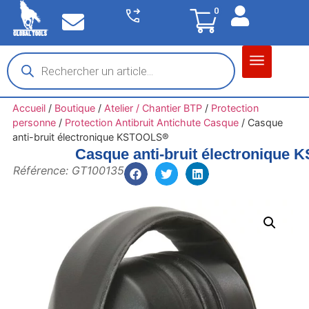
0
Matériel garage
Auto / Moto / PL
Chantier BTP
Accueil
/
Boutique
/
Atelier / Chantier BTP
/
Protection
personne
/
Protection Antibruit Antichute Casque
/
Casque
anti-bruit électronique KSTOOLS®
Casque anti-bruit électronique
Référence: GT100135