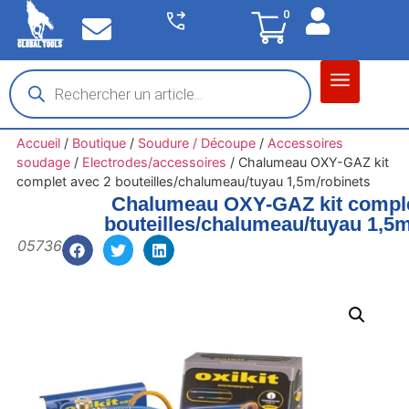
0
Matériel garage
Auto / Moto / PL
Chantier BTP
Accueil
/
Boutique
/
Soudure / Découpe
/
Accessoires
soudage
/
Electrodes/accessoires
/
Chalumeau OXY-GAZ kit
complet avec 2 bouteilles/chalumeau/tuyau 1,5m/robinets
Chalumeau OXY-GAZ kit comple
bouteilles/chalumeau/tuyau 1,5m
05736