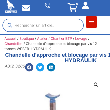
0
Matériel garage
Auto / Moto / PL
Chantier BTP
Accueil
/
Boutique
/
Atelier / Chantier BTP
/
Levage
/
Chandelles
/
Chandelle d’approche et blocage par vis 12
tonnes WEBER-HYDRAULIK
Chandelle d’approche et blocage par vi
HYDRAULIK
AB12 320S