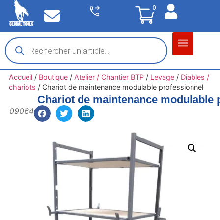
0
Matériel garage
Auto / Moto / PL
Chantier BTP
Accueil
/
Boutique
/
Atelier / Chantier BTP
/
Levage
/
Diables /
chariots
/
Chariot de maintenance modulable professionnel
Chariot de maintenance modulable 
09064