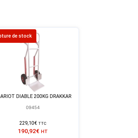
pture de stock
ARIOT DIABLE 200KG DRAKKAR
09454
229,10
€
TTC
190,92
€
HT