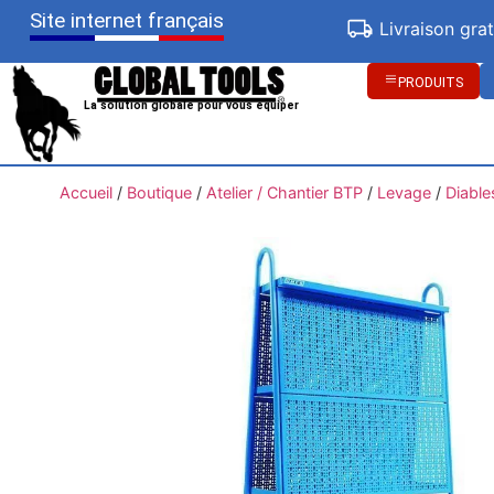
Site internet français
Livraison gra
PRODUITS
La solution globale pour vous équiper
Accueil
/
Boutique
/
Atelier / Chantier BTP
/
Levage
/
Diable