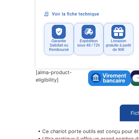
Voir la fiche technique
Garantie
Expédition
Livraison
Satisfait ou
sous 48 / 72h
gratuite à partir
Remboursé
de 90€
[alma-product-
eligibility]
Fic
• Ce chariot porte outils est conçu pour êt
• Ultra pratique il offre un grand nombre d