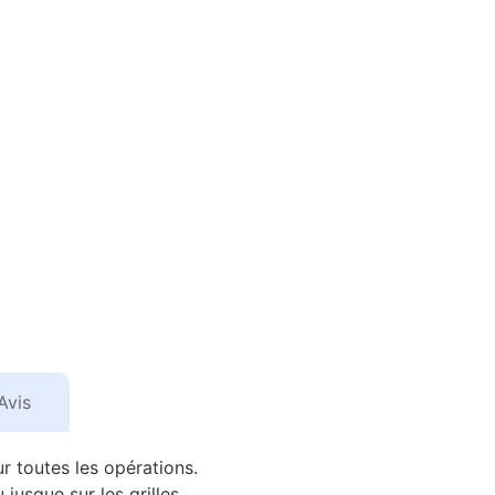
Avis
r toutes les opérations.
jusque sur les grilles.