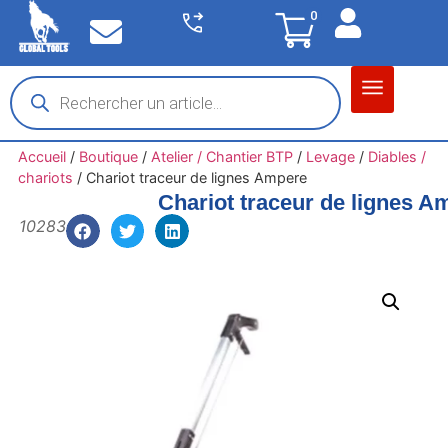
0
Matériel garage
Auto / Moto / PL
Chantier BTP
Accueil
/
Boutique
/
Atelier / Chantier BTP
/
Levage
/
Diables /
chariots
/
Chariot traceur de lignes Ampere
Chariot traceur de lignes A
10283