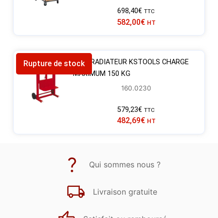
698,40
€
TTC
582,00
€
HT
LÈVE RADIATEUR KSTOOLS CHARGE
Rupture de stock
MAXIMUM 150 KG
160.0230
579,23
€
TTC
482,69
€
HT
Qui sommes nous ?
Livraison gratuite