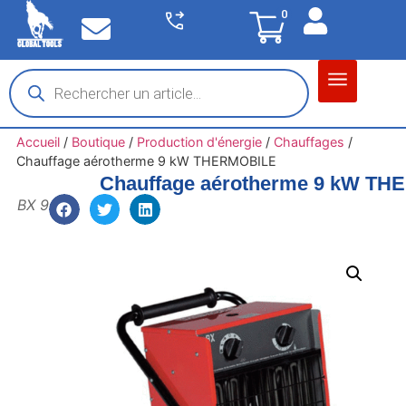
0
Matériel garage
Auto / Moto / PL
Chantier BTP
Accueil
/
Boutique
/
Production d'énergie
/
Chauffages
/
Chauffage aérotherme 9 kW THERMOBILE
Chauffage aérotherme 9 kW T
BX 9