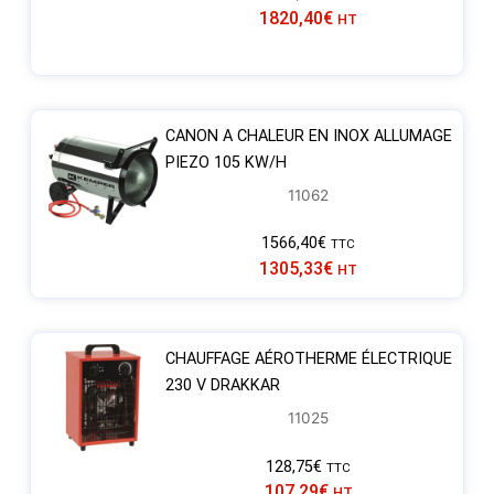
1820,40
€
HT
CANON A CHALEUR EN INOX ALLUMAGE
PIEZO 105 KW/H
11062
1566,40
€
TTC
1305,33
€
HT
CHAUFFAGE AÉROTHERME ÉLECTRIQUE
230 V DRAKKAR
11025
128,75
€
TTC
107,29
€
HT