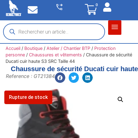
0
Matériel garage
Auto / Moto / PL
Chantier BTP
Accueil
/
Boutique
/
Atelier / Chantier BTP
/
Protection
personne
/
Chaussures et vêtements
/
Chaussure de sécurité
Ducati cuir haute S3 SRC Taille 44
Chaussure de sécurité Ducati cuir haute
Reference : GT21384
Rupture de stock