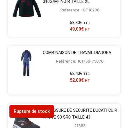
310G/M² NOIR TAILLE XL
Reference : GT18206
58,80
€
TTC
49,00
€
HT
COMBINAISON DE TRAVAIL DIADORA
Référence: 161756-75070
62,40
€
TTC
52,00
€
HT
CHAUSSURE DE SÉCURITÉ DUCATI CUIR
Rupture de stock
HAUTE S3 SRC TAILLE 43
21383