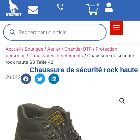
0
Matériel garage
Auto / Moto / PL
Chantier BTP
Accueil
/
Boutique
/
Atelier / Chantier BTP
/
Protection
personne
/
Chaussures et vêtements
/
Chaussure de sécurité
rock haute S3 Taille 42
Chaussure de sécurité rock haute 
21622