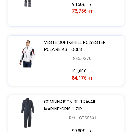
94,50
€
TTC
78,75
€
HT
VESTE SOFT-SHELL POLYESTER
POLAIRE KS TOOLS
985.0370
101,00
€
TTC
84,17
€
HT
COMBINAISON DE TRAVAIL
MARINE/GRIS 1 ZIP
Réf : GT65501
99,80
€
TTC