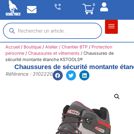
0
Matériel garage
Auto / Moto / PL
Chantier BTP
Accueil
/
Boutique
/
Atelier / Chantier BTP
/
Protection
personne
/
Chaussures et vêtements
/
Chaussures de
sécurité montante étanche KSTOOLS®
Chaussures de sécurité montante ét
Référence : 3102220