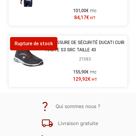
101,00
€
TTC
84,17
€
HT
CHAUSSURE DE SÉCURITÉ DUCATI CUIR
Rupture de stock
HAUTE S3 SRC TAILLE 43
21383
155,90
€
TTC
129,92
€
HT
Qui sommes nous ?
Livraison gratuite