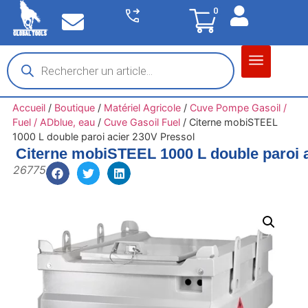
0
Matériel garage
Auto / Moto / PL
Chantier BTP
Accueil
/
Boutique
/
Matériel Agricole
/
Cuve Pompe Gasoil /
Fuel / ADblue, eau
/
Cuve Gasoil Fuel
/
Citerne mobiSTEEL
1000 L double paroi acier 230V Pressol
Citerne mobiSTEEL 1000 L double paroi 
26775