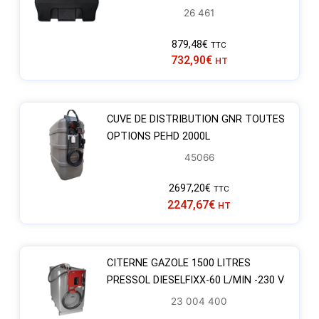
26 461
879,48
€
TTC
732,90
€
HT
CUVE DE DISTRIBUTION GNR TOUTES
OPTIONS PEHD 2000L
45066
2697,20
€
TTC
2247,67
€
HT
CITERNE GAZOLE 1500 LITRES
PRESSOL DIESELFIXX-60 L/MIN -230 V
23 004 400