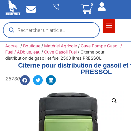
0
Matériel garage
Auto / Moto / PL
Chantier BTP
Accueil
/
Boutique
/
Matériel Agricole
/
Cuve Pompe Gasoil /
Fuel / ADblue, eau
/
Cuve Gasoil Fuel
/
Citerne pour
distribution de gasoil et fuel 2500 litres PRESSOL
Citerne pour distribution de gasoil et 
PRESSOL
26730