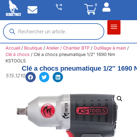
0
Matériel garage
Auto / Moto / PL
Chantier BTP
Accueil
/
Boutique
/
Atelier / Chantier BTP
/
Outillage à main
/
Clé à chocs
/
Clé a chocs pneumatique 1/2″ 1690 Nm
KSTOOLS
Clé a chocs pneumatique 1/2″ 169
515.1210