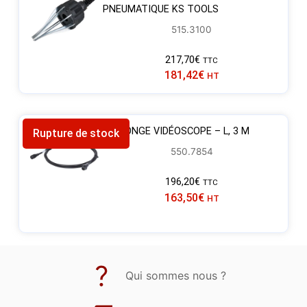
PNEUMATIQUE KS TOOLS
515.3100
217,70
€
TTC
181,42
€
HT
RALLONGE VIDÉOSCOPE – L, 3 M
Rupture de stock
550.7854
196,20
€
TTC
163,50
€
HT
Qui sommes nous ?