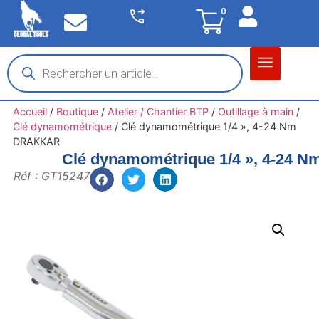
0
Matériel garage
Auto / Moto / PL
Chantier BTP
Accueil
/
Boutique
/
Atelier / Chantier BTP
/
Outillage à main
/
Clé dynamométrique
/
Clé dynamométrique 1/4 », 4-24 Nm
DRAKKAR
Clé dynamométrique 1/4 », 4-24
Réf : GT15247