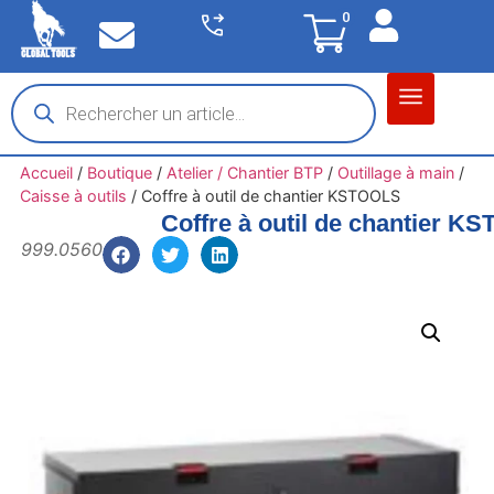
0
Matériel garage
Auto / Moto / PL
Chantier BTP
Accueil
/
Boutique
/
Atelier / Chantier BTP
/
Outillage à main
/
Caisse à outils
/
Coffre à outil de chantier KSTOOLS
Coffre à outil de chantier K
999.0560