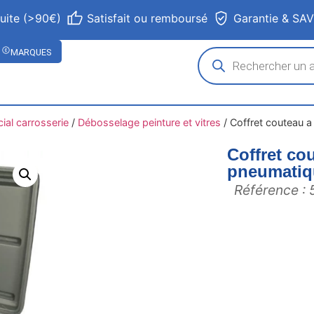
tuite (>90€)
Satisfait ou remboursé
Garantie & SA
MARQUES
ial carrosserie
/
Débosselage peinture et vitres
/
Coffret couteau 
Coffret co
pneumati
Référence :