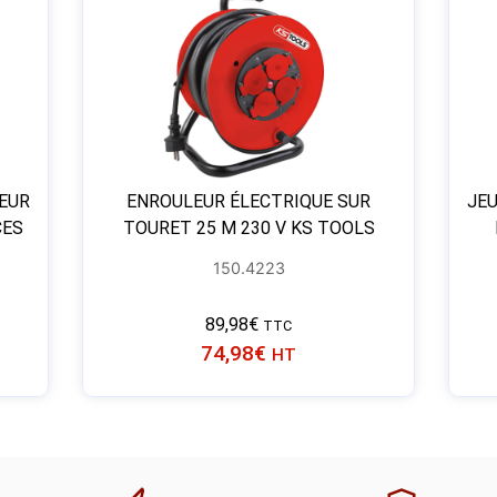
TEUR
ENROULEUR ÉLECTRIQUE SUR
JEU
CES
TOURET 25 M 230 V KS TOOLS
150.4223
89,98
€
TTC
74,98
€
HT