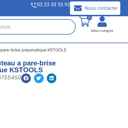
03 23 53 55 92
V
Nous contacter
0
Mon compte
a pare-brise pneumatique KSTOOLS
uteau a pare-brise
que KSTOOLS
 5155450