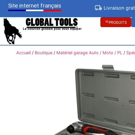
Site internet français
Livraison gra
PRODUITS
La solution globale pour vous équiper
Accueil
/
Boutique
/
Matériel garage Auto / Moto / PL
/
Spéc