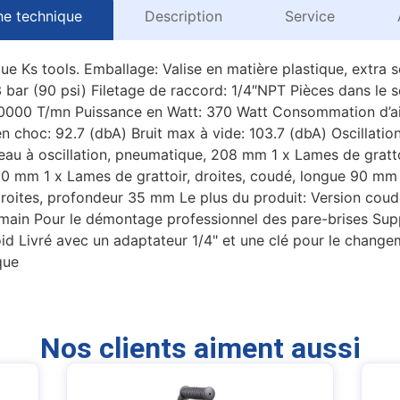
he technique
Description
Service
e Ks tools. Emballage: Valise en matière plastique, extra 
3 bar (90 psi) Filetage de raccord: 1/4″NPT Pièces dans le
20000 T/mn Puissance en Watt: 370 Watt Consommation d’ai
en choc: 92.7 (dbA) Bruit max à vide: 103.7 (dbA) Oscillatio
au à oscillation, pneumatique, 208 mm 1 x Lames de gratto
 50 mm 1 x Lames de grattoir, droites, coudé, longue 90 mm
oites, profondeur 35 mm Le plus du produit: Version coudée 
main Pour le démontage professionnel des pare-brises Sup
oid Livré avec un adaptateur 1/4" et une clé pour le change
que
Nos clients aiment aussi