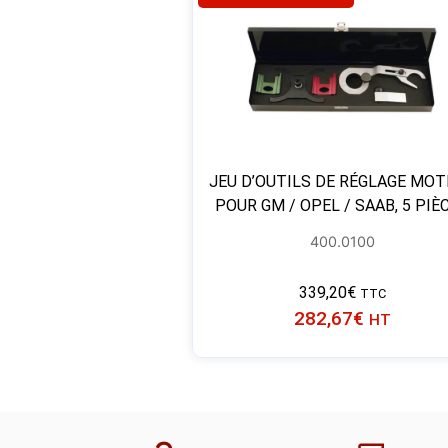
JEU D’OUTILS DE RÉGLAGE MO
POUR GM / OPEL / SAAB, 5 PIÈ
400.0100
339,20
€
TTC
282,67
€
HT