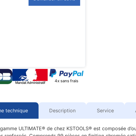
4x sans frais
he technique
Description
Service
 la gamme ULTIMATE® de chez KSTOOLS® est composée d’outil
ns renforcés. Comprends 99 pièces en finition chromée satin