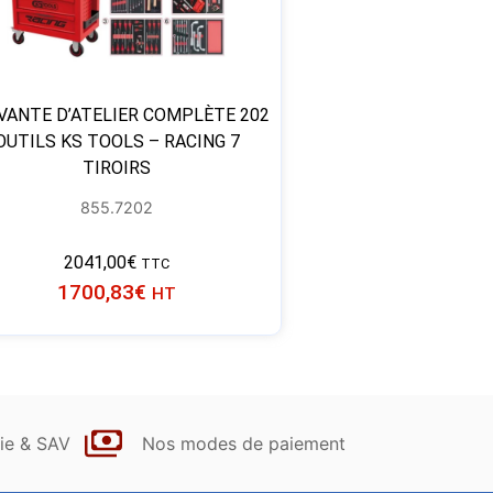
VANTE D’ATELIER COMPLÈTE 202
OUTILS KS TOOLS – RACING 7
TIROIRS
855.7202
2041,00
€
TTC
1700,83
€
HT
ie & SAV
Nos modes de paiement