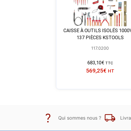
CAISSE À OUTILS ISOLÉS 1000
137 PIÈCES KSTOOLS
117.0200
683,10
€
TTC
569,25
€
HT
Qui sommes nous ?
Livra