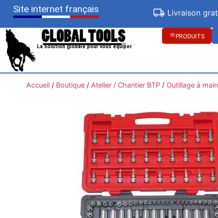
Site internet français
Livraison gra
PRODUITS
La solution globale pour vous équiper
Accueil
/
Boutique
/
Atelier / Chantier BTP
/
Outillage à main