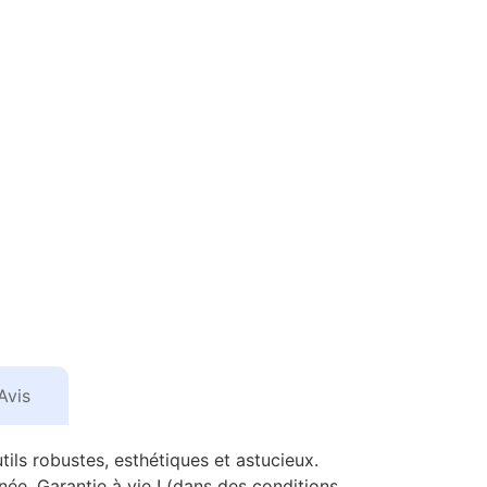
Avis
s robustes, esthétiques et astucieux.
ée. Garantie à vie ! (dans des conditions