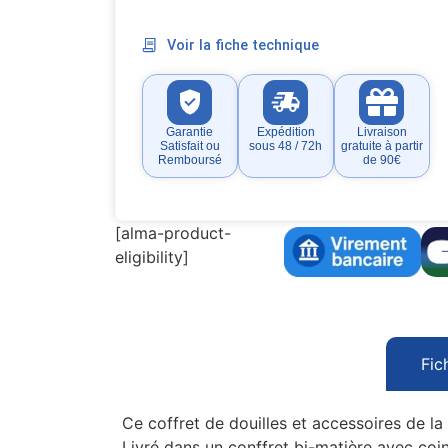
Voir la fiche technique
Garantie
Expédition
Livraison
Satisfait ou
sous 48 / 72h
gratuite à partir
Remboursé
de 90€
[alma-product-
eligibility]
Fic
Ce coffret de douilles et accessoires de
Livré dans un conffret bi-matière avec coi