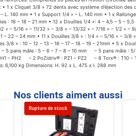
: • 1 x Cliquet 3/8 » 72 dents avec système d’éjection des d
 – L. 140 mm • 1 x Support 1/4 » – L. 140 mm • 1 x Rallong
 : 16 – 18 – 21 mm • 12 x Douilles 1/4 »: 4 – 4,5 – 5 – 5,5 –
32 » – 5/16 » – 11/32 » – 3/8 » – 13/32 » – 7/16 » – 1/2 » – 9/
21 – 22 – 24 mm • 11 x Douilles 3/8 » : 1/4 » – 5/16 » – 3/8 »
es 3/8 » : 10 – 12 – 13 – 16 – 17 – 18 – 19 – 21mm • 5 x Douil
: – 5 pans mâle : 5 – 6 – 7 – 8 – 10 mm – 5 pans mâle : 5/
 PH1 – PH2 – 2 PoZidriv® : PZ1 – PZ2 – 8 Torx® : T10 – 
6,100 kg Dimensions: H. 92 x L. 475 x l. 288 mm
Nos clients aiment aussi
Rupture de stock