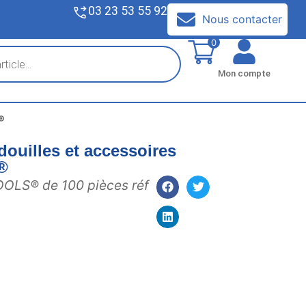
03 23 53 55 92
V
Nous contacter
0
Mon compte
®
douilles et accessoires
®
OOLS® de 100 pièces réf