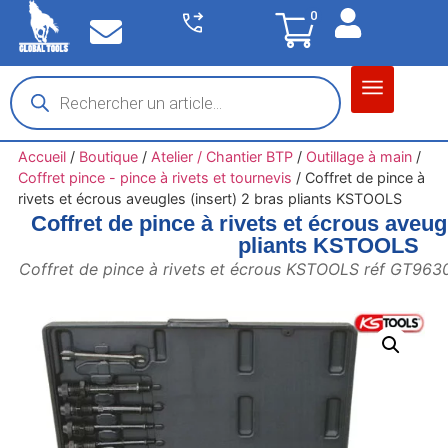
0
Matériel garage
Auto / Moto / PL
Chantier BTP
Accueil
/
Boutique
/
Atelier / Chantier BTP
/
Outillage à main
/
Coffret pince - pince à rivets et tournevis
/
Coffret de pince à
rivets et écrous aveugles (insert) 2 bras pliants KSTOOLS
Coffret de pince à rivets et écrous aveugl
pliants KSTOOLS
Coffret de pince à rivets et écrous KSTOOLS réf GT963