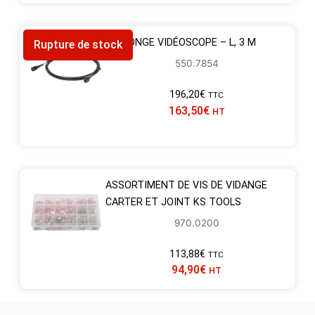
RALLONGE VIDÉOSCOPE – L, 3 M
Rupture de stock
550.7854
196,20
€
TTC
163,50
€
HT
ASSORTIMENT DE VIS DE VIDANGE
CARTER ET JOINT KS TOOLS
970.0200
113,88
€
TTC
94,90
€
HT