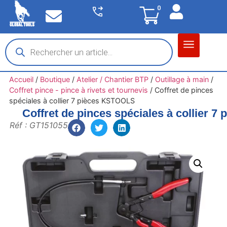
0
Matériel garage
Auto / Moto / PL
Chantier BTP
Accueil
/
Boutique
/
Atelier / Chantier BTP
/
Outillage à main
/
Coffret pince - pince à rivets et tournevis
/
Coffret de pinces
spéciales à collier 7 pièces KSTOOLS
Coffret de pinces spéciales à collier 
Réf : GT151055