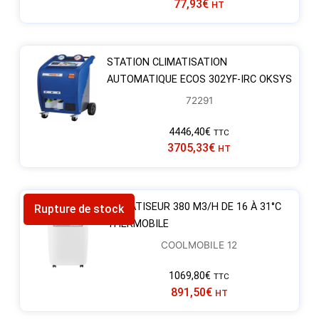
77,93
€
HT
STATION CLIMATISATION
AUTOMATIQUE ECOS 302YF-IRC OKSYS
72291
4446,40
€
TTC
3705,33
€
HT
CLIMATISEUR 380 M3/H DE 16 À 31°C
Rupture de stock
THERMOBILE
COOLMOBILE 12
1069,80
€
TTC
891,50
€
HT