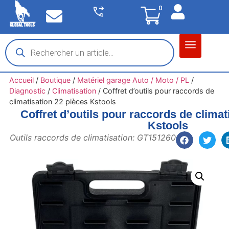
0
Matériel garage
Auto / Moto / PL
Chantier BTP
Accueil
/
Boutique
/
Matériel garage Auto / Moto / PL
/
Diagnostic
/
Climatisation
/
Coffret d’outils pour raccords de
climatisation 22 pièces Kstools
Coffret d’outils pour raccords de climat
Kstools
Outils raccords de climatisation: GT151260