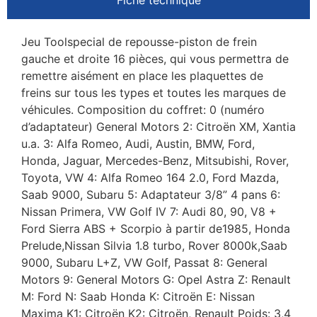
Jeu Toolspecial de repousse-piston de frein
gauche et droite 16 pièces, qui vous permettra de
remettre aisément en place les plaquettes de
freins sur tous les types et toutes les marques de
véhicules. Composition du coffret: 0 (numéro
d’adaptateur) General Motors 2: Citroën XM, Xantia
u.a. 3: Alfa Romeo, Audi, Austin, BMW, Ford,
Honda, Jaguar, Mercedes-Benz, Mitsubishi, Rover,
Toyota, VW 4: Alfa Romeo 164 2.0, Ford Mazda,
Saab 9000, Subaru 5: Adaptateur 3/8” 4 pans 6:
Nissan Primera, VW Golf IV 7: Audi 80, 90, V8 +
Ford Sierra ABS + Scorpio à partir de1985, Honda
Prelude,Nissan Silvia 1.8 turbo, Rover 8000k,Saab
9000, Subaru L+Z, VW Golf, Passat 8: General
Motors 9: General Motors G: Opel Astra Z: Renault
M: Ford N: Saab Honda K: Citroën E: Nissan
Maxima K1: Citroën K2: Citroën, Renault Poids: 3,4