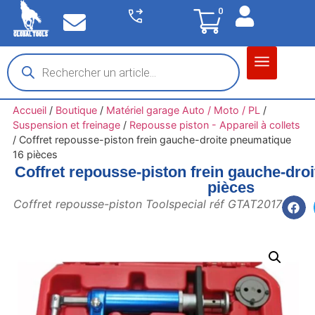
0
Matériel garage
Auto / Moto / PL
Chantier BTP
Accueil
/
Boutique
/
Matériel garage Auto / Moto / PL
/
Suspension et freinage
/
Repousse piston - Appareil à collets
/
Coffret repousse-piston frein gauche-droite pneumatique
16 pièces
Coffret repousse-piston frein gauche-dro
pièces
Coffret repousse-piston Toolspecial réf GTAT2017