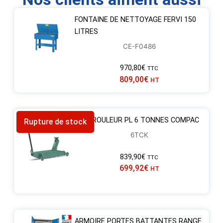
FONTAINE DE NETTOYAGE FERVI 150
LITRES
CE-F0486
970,80
€
TTC
809,00
€
HT
CRIC ROULEUR PL 6 TONNES COMPAC
Rupture de stock
6TCK
839,90
€
TTC
699,92
€
HT
ARMOIRE PORTES BATTANTES RANGE