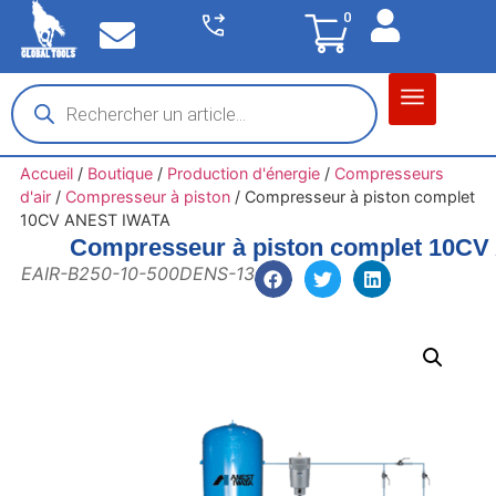
0
Matériel garage
Auto / Moto / PL
Chantier BTP
Accueil
/
Boutique
/
Production d'énergie
/
Compresseurs
d'air
/
Compresseur à piston
/
Compresseur à piston complet
10CV ANEST IWATA
Compresseur à piston complet 10C
EAIR-B250-10-500DENS-13