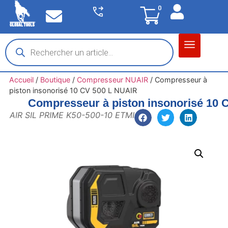
0
Matériel garage
Auto / Moto / PL
Chantier BTP
Accueil
/
Boutique
/
Compresseur NUAIR
/
Compresseur à
piston insonorisé 10 CV 500 L NUAIR
Compresseur à piston insonorisé 10 
AIR SIL PRIME K50-500-10 ETMI