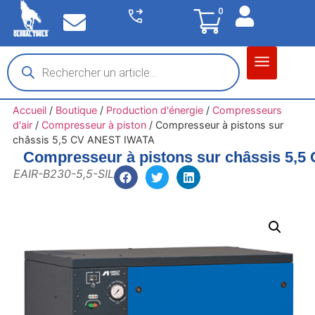
0
Matériel garage
Auto / Moto / PL
Chantier BTP
Accueil
/
Boutique
/
Production d'énergie
/
Compresseurs
d'air
/
Compresseur à piston
/
Compresseur à pistons sur
châssis 5,5 CV ANEST IWATA
Compresseur à pistons sur châssis 5,
EAIR-B230-5,5-SIL