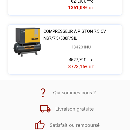
1621,30
€
TTC
1351,08
€
HT
COMPRESSEUR À PISTON 7.5 CV
NB7/7.5/500F/SIL
184201NU
4527,79
€
TTC
3773,16
€
HT
Qui sommes nous ?
Livraison gratuite
Satisfait ou remboursé