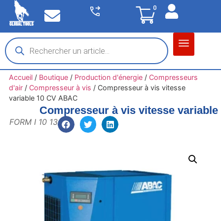
0
Matériel garage
Auto / Moto / PL
Chantier BTP
Accueil
/
Boutique
/
Production d'énergie
/
Compresseurs
d'air
/
Compresseur à vis
/
Compresseur à vis vitesse
variable 10 CV ABAC
Compresseur à vis vitesse variabl
FORM I 10 13