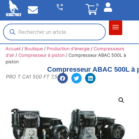
0
Matériel garage
Auto / Moto / PL
Chantier BTP
Accueil
/
Boutique
/
Production d'énergie
/
Compresseurs
d'air
/
Compresseur à piston
/
Compresseur ABAC 500L à
piston
Compresseur ABAC 500L à p
PRO T CA1 500 FT 7,5