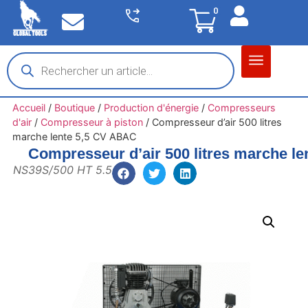
0
Matériel garage
Auto / Moto / PL
Chantier BTP
Accueil
/
Boutique
/
Production d'énergie
/
Compresseurs
d'air
/
Compresseur à piston
/
Compresseur d’air 500 litres
marche lente 5,5 CV ABAC
Compresseur d’air 500 litres marche l
NS39S/500 HT 5.5